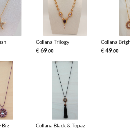
ish
Collana Trilogy
Collana Brig
69
49
€
€
,00
,00
e Big
Collana Black & Topaz