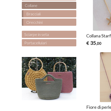
Collane
Bracciali
Orecchini
Sciarpe in seta
Collana Starf
35
Portacellulari
€
,00
Fiore di perl