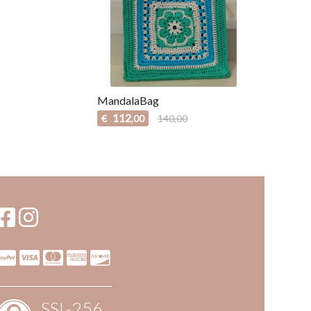
MandalaBag
112
€
140,00
,00
SSL-256