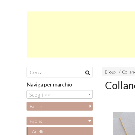
Bijoux
Collan
Collan
Naviga per marchio
Scegli >>
Borse
Bijoux
Anelli